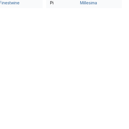
Finestwine
Pi
Millesima