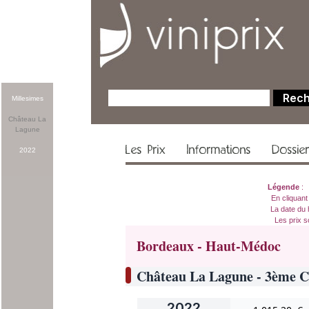
Millesimes
Château La
Lagune
Les Prix
Informations
Dossie
2022
Légende
En cliquant
La date du 
Les prix s
Bordeaux - Haut-Médoc
Château La Lagune - 3ème C
2022