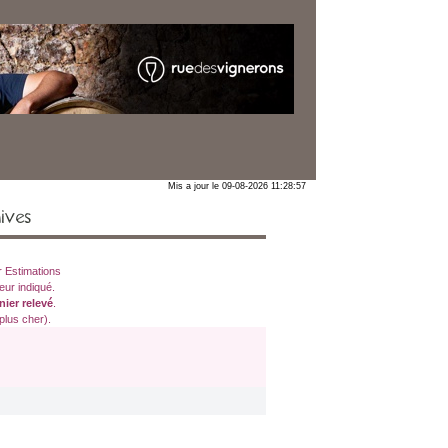
Mis a jour le 09-08-2026 11:28:57
ives
 Estimations
eur indiqué.
nier relevé
.
plus cher).