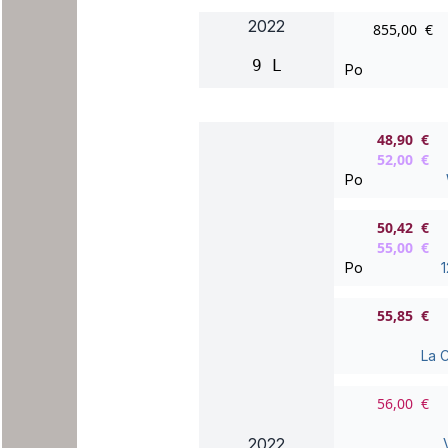
2022
855,00 €
9 L
Po
48,90 €
52,00 €
Po
50,42 €
55,00 €
Po
1
55,85 €
La 
56,00 €
2022