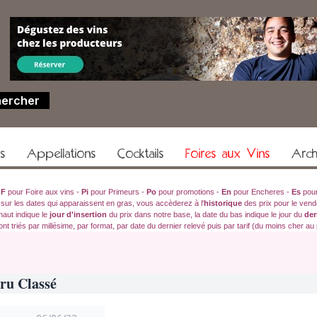
rs
Appellations
Cocktails
Foires aux Vins
Arch
:
F
pour Foire aux vins -
Pi
pour Primeurs -
Po
pour promotions -
En
pour Encheres -
Es
pour
 sur les dates qui apparaissent en gras, vous accèderez à l'
historique
des prix pour le vend
haut indique le
jour d'insertion
du prix dans notre base, la date du bas indique le jour du
der
ont triés par millésime, par format, par date du dernier relevé puis par tarif (du moins cher au 
ru Classé