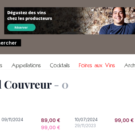
rs
Appellations
Cocktails
Foires aux Vins
Arch
l Couvreur
- 0
09/11/2024
10/07/2024
89,00 €
99,00 €
29/11/2023
99,00 €