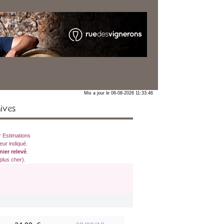
Mis a jour le 06-08-2026 11:33:46
ives
 Estimations
eur indiqué.
nier relevé
.
plus cher).