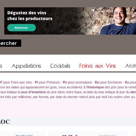
rs
Appellations
Cocktails
Foires aux Vins
Arch
:
F
pour Foire aux vins -
Pi
pour Primeurs -
Po
pour promotions -
En
pour Encheres -
Es
pour
 sur les dates qui apparaissent en gras, vous accèderez à l'
historique
des prix pour le vend
haut indique le
jour d'insertion
du prix dans notre base, la date du bas indique le jour du
der
ont triés par millésime, par format, par date du dernier relevé puis par tarif (du moins cher au 
AOC