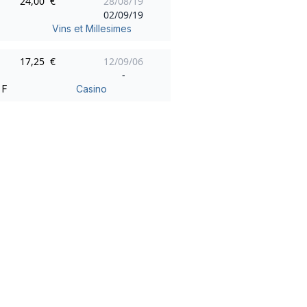
24,00 €
28/08/19
02/09/19
Vins et Millesimes
17,25 €
12/09/06
-
F
Casino