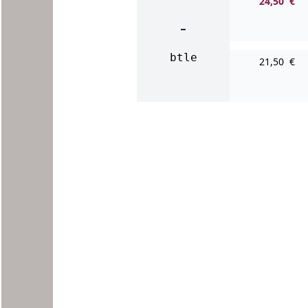
24,50 €
-
btle
21,50 €