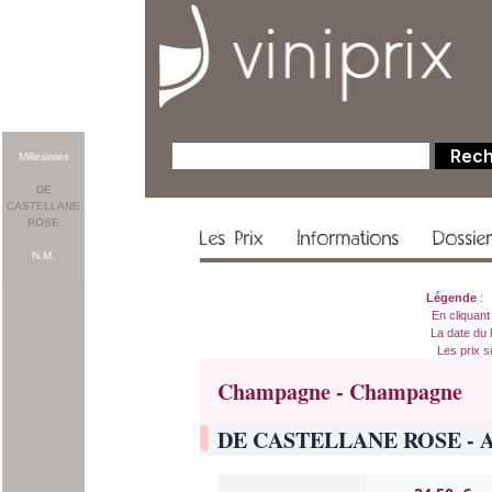
Millesimes
DE
CASTELLANE
ROSE
Les Prix
Informations
Dossie
N.M.
Légende
En cliquant
La date du 
Les prix s
Champagne - Champagne
DE CASTELLANE ROSE - 