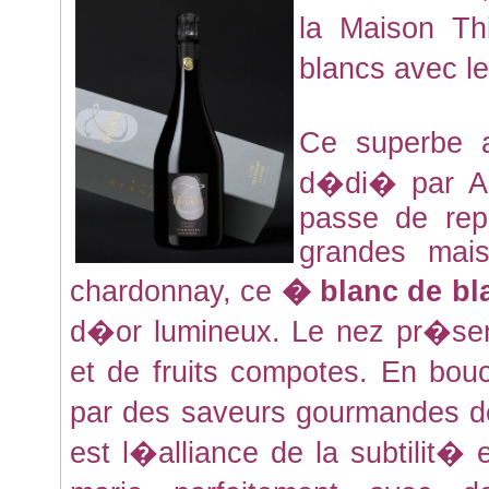
la Maison T
blancs avec l
Ce superbe 
d�di� par Al
passe de rep
grandes mai
chardonnay, ce
� blanc de b
d�or lumineux. Le nez pr�se
et de fruits compotes. En bou
par des saveurs gourmandes de
est l�alliance de la subtilit