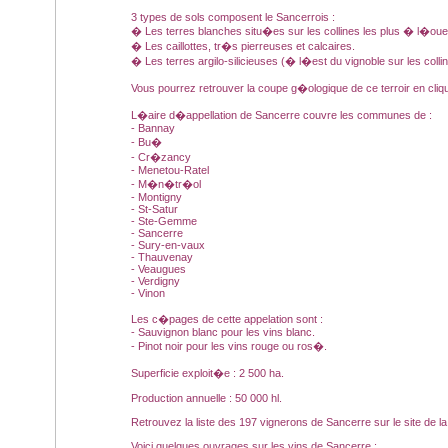
3 types de sols composent le Sancerrois :
� Les terres blanches situ�es sur les collines les plus � l�oues
� Les caillottes, tr�s pierreuses et calcaires.
� Les terres argilo-silicieuses (� l�est du vignoble sur les colli
Vous pourrez retrouver la coupe g�ologique de ce terroir en cli
L�aire d�appellation de Sancerre couvre les communes de :
- Bannay
- Bu�
- Cr�zancy
- Menetou-Ratel
- M�n�tr�ol
- Montigny
- St-Satur
- Ste-Gemme
- Sancerre
- Sury-en-vaux
- Thauvenay
- Veaugues
- Verdigny
- Vinon
Les c�pages de cette appelation sont :
- Sauvignon blanc pour les vins blanc.
- Pinot noir pour les vins rouge ou ros�.
Superficie exploit�e : 2 500 ha.
Production annuelle : 50 000 hl.
Retrouvez la liste des 197 vignerons de Sancerre sur le site de l
Voici quelques ouvrages sur les vins de Sancerre :